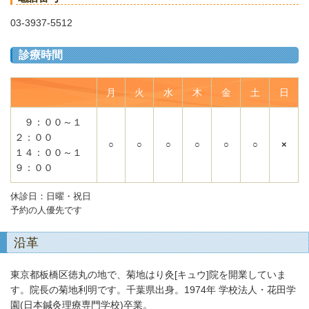
03-3937-5512
診療時間
月
火
水
木
金
土
日
９：００～１
２：００
○
○
○
○
○
○
×
１４：００～１
９：００
休診日：日曜・祝日
予約の人優先です
沿革
東京都板橋区徳丸の地で、菊地はり灸[キュウ]院を開業していま
す。院長の菊地利明です。千葉県出身。1974年 学校法人・花田学
園(日本鍼灸理療専門学校)卒業。