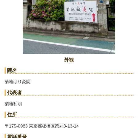
外観
院名
菊地はり灸院
代表者
菊地利明
住所
〒175-0083 東京都板橋区徳丸3-13-14
電話番号